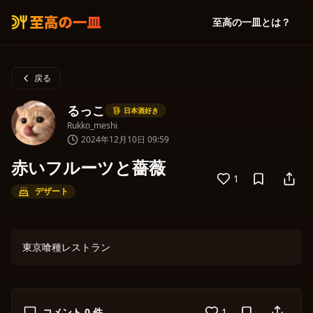
至高の一皿とは？
戻る
るっこ
日本酒好き
Rukko_meshi
2024年12月10日 09:59
赤いフルーツと薔薇
1
デザート
東京喰種レストラン
コメント
0
件
1