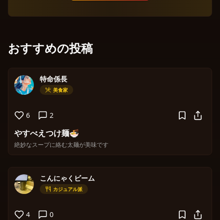
おすすめの投稿
特命係長
美食家
6
2
やすべえつけ麺🍜
絶妙なスープに絡む太麺が美味です
こんにゃくビーム
カジュアル派
4
0