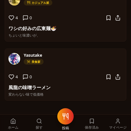
カジュアル派
4
0
ワシの好みの広東麺🍜
ちょいと味濃いが、
Yasutake
美食家
4
0
風龍の味噌ラーメン
変わらない味で低価格
ホーム
探す
保存済み
マイページ
投稿