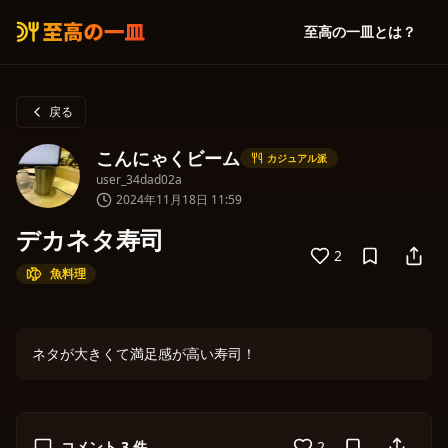
至高の一皿とは？
戻る
こんにゃくビーム
カジュアル派
user_34dad02a
2024年11月18日 11:59
デカネタ寿司
2
魚料理
ネタが大きくて満足感が高い寿司！
コメント
3
件
2