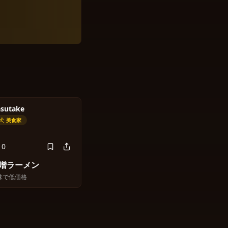
asutake
美食家
0
噌ラーメン
味で低価格