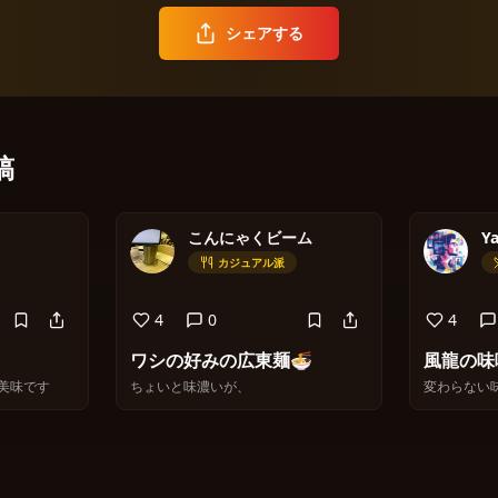
シェアする
稿
こんにゃくビーム
Y
カジュアル派
4
0
4
ワシの好みの広東麺🍜
風龍の味
美味です
ちょいと味濃いが、
変わらない