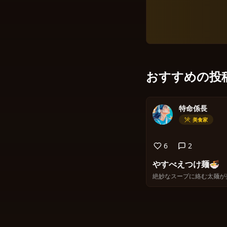
おすすめの投
特命係長
美食家
6
2
やすべえつけ麺🍜
絶妙なスープに絡む太麺が