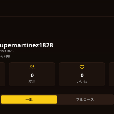
upemartinez1828
tinez1828
月から利用
0
0
友達
いいね
一皿
フルコース