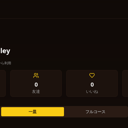
ley
月から利用
0
0
友達
いいね
一皿
フルコース