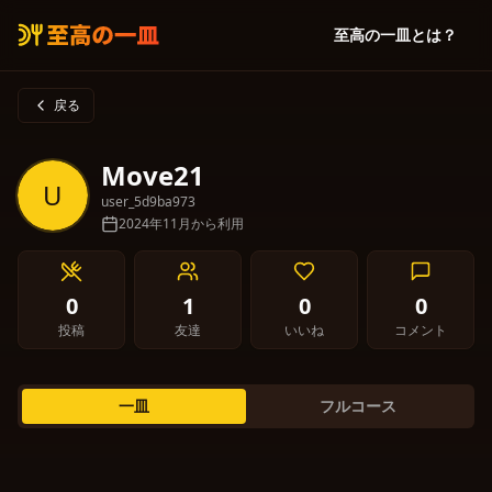
至高の一皿とは？
戻る
Move21
U
user_5d9ba973
2024年11月から利用
0
1
0
0
投稿
友達
いいね
コメント
一皿
フルコース