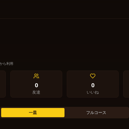
月から利用
0
0
友達
いいね
一皿
フルコース